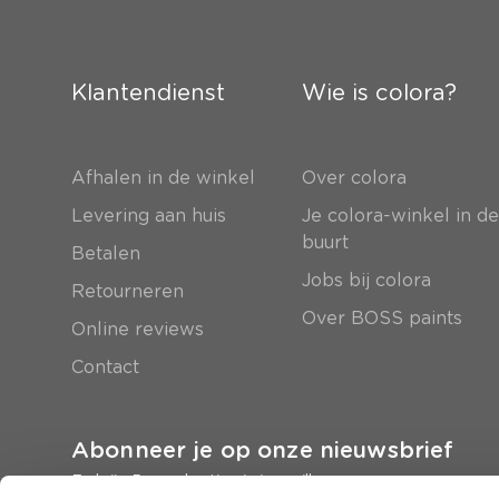
Klantendienst
Wie is colora?
Afhalen in de winkel
Over colora
Levering aan huis
Je colora-winkel in d
buurt
Betalen
Jobs bij colora
Retourneren
Over BOSS paints
Online reviews
Contact
Abonneer je op onze nieuwsbrief
En krijg 5 euro korting in je mailbox