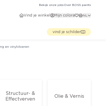
Bekijk onze jobs
Over BOSS paints
Vind je winkel
Mijn colora
NL
vind je schilder
ng en vinylvloeren
Structuur- &
Olie & Vernis
Effectverven