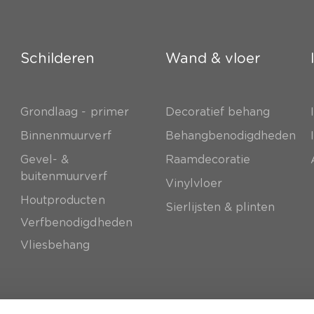
Schilderen
Wand & vloer
Grondlaag - primer
Decoratief behang
e
Binnenmuurverf
Behangbenodigdheden
Gevel- &
Raamdecoratie
buitenmuurverf
Vinylvloer
Houtproducten
Sierlijsten & plinten
Verfbenodigdheden
Vliesbehang