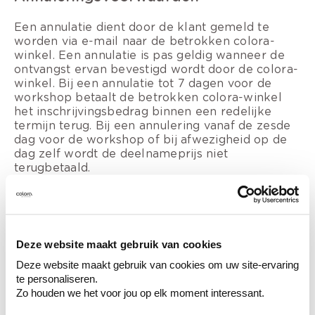
Een annulatie dient door de klant gemeld te
worden via e-mail naar de betrokken colora-
winkel. Een annulatie is pas geldig wanneer de
ontvangst ervan bevestigd wordt door de colora-
winkel. Bij een annulatie tot 7 dagen voor de
workshop betaalt de betrokken colora-winkel
het inschrijvingsbedrag binnen een redelijke
termijn terug. Bij een annulering vanaf de zesde
dag voor de workshop of bij afwezigheid op de
dag zelf wordt de deelnameprijs niet
terugbetaald.
colora behoudt zich het recht voor een
workshop te allen tijde af te gelasten. In dat
geval, wordt het inschrijvingsgeld teruggestort
aan de klant. Het afgelasten van een workshop
Deze website maakt gebruik van cookies
kan geen recht op schadevergoeding doen
Deze website maakt gebruik van cookies om uw site-ervaring
ontstaan in hoofde van de klant.
te personaliseren.
Zo houden we het voor jou op elk moment interessant.
Schade en aansprakelijkheid