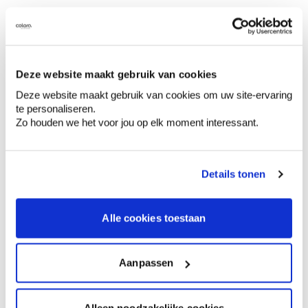
Te veel verluchting
tijdens het schilderen
Deze website maakt gebruik van cookies
Deze website maakt gebruik van cookies om uw site-ervaring
Hou alle ramen en deuren dicht tijdens het
te personaliseren.
schilderen.
Zo blijft het water dat uit de verf
Zo houden we het voor jou op elk moment interessant.
verdampt in de ruimte hangen, wat de droging
vertraagt en dus de open tijd van de verf
verlengt.
Verluchten doe je ná het schilderen.
Details tonen
Alle cookies toestaan
Aanpassen
Alleen noodzakelijke cookies