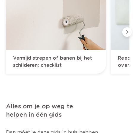
Vermijd strepen of banen bij het
Reeds
schilderen: checklist
overs
Alles om je op weg te
helpen in één gids
Dan móét je deze gids in huis hebben.