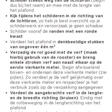
Schilder steeds weg van de lichtbron
(begin
dus bij het raam) en mee met de lengte van
het plafond
Kijk tijdens het schilderen in de richting van
de lichtbron
, zo heb je best overzicht op je
schilderwerk en veroorzaak je geen schaduw
Schilder vooraf de
randen met een ronde
kwast
Verdeel het plafond in
denkbeeldige stukken
van ongeveer één m²
Verzadig de rol goed met de verf (maak
hierbij gebruik van de rooster) en breng
enkele stroken verf aan naast elkaar op de
eerste vierkante meter.
Begin afwisselend
boven- en onderaan deze vierkante meter (zie
pijlen). Zo verdeel je de verf gelijkmatig over
deze vierkante meter en respecteer je het
verbruik zoals op de verpakking aangegeven
Verdeel de aangebrachte verf in de lengte-
en de breedte richting (kruisen)
. Eindig met
de rolbeweging in de lengterichting van het
plafond