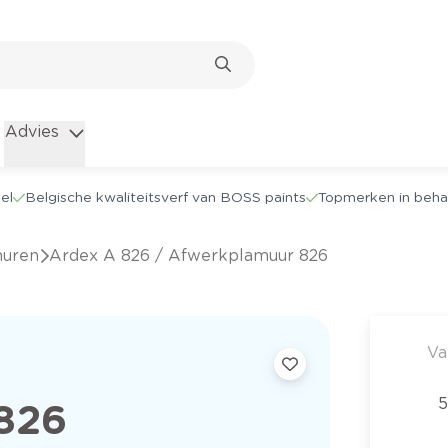
Advies
el
Belgische kwaliteitsverf van BOSS paints
Topmerken in beha
muren
Ardex A 826 / Afwerkplamuur 826
Va
5
826