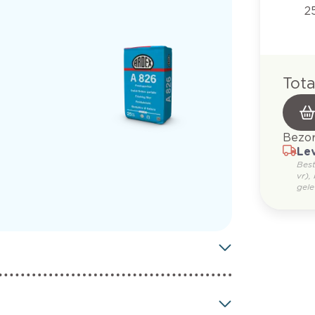
2
Tota
Bezor
Lev
Bes
vr),
gele