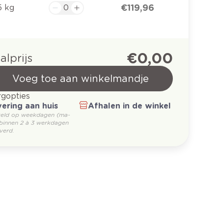
€ 119,96
5 kg
€ 0,00
alprijs
Voeg toe aan winkelmandje
gopties
ering aan huis
Afhalen in de winkel
teld op weekdagen (ma-
 binnen 2 à 3 werkdagen
verd.