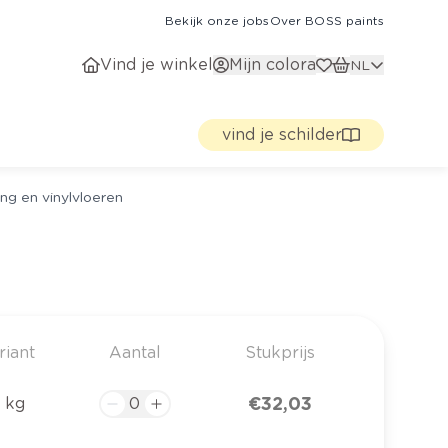
Bekijk onze jobs
Over BOSS paints
Vind je winkel
Mijn colora
NL
vind je schilder
ng en vinylvloeren
riant
Aantal
Stukprijs
€ 32,03
 kg