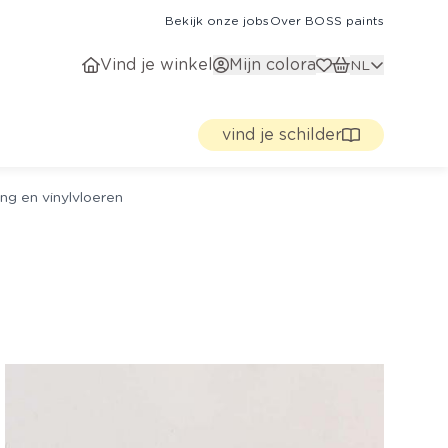
Bekijk onze jobs
Over BOSS paints
Vind je winkel
Mijn colora
NL
vind je schilder
ng en vinylvloeren