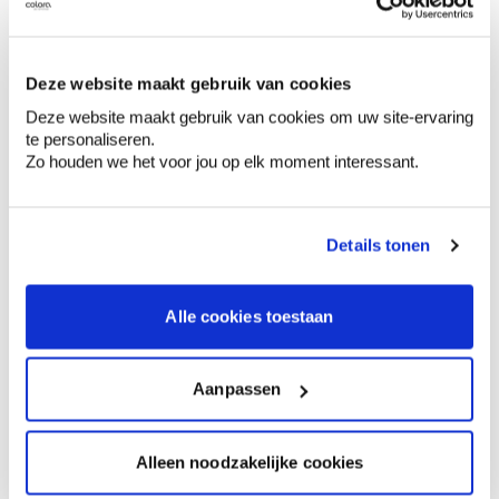
Informations sur l'étiquette
Deze website maakt gebruik van cookies
Deze website maakt gebruik van cookies om uw site-ervaring
Mentions de danger
te personaliseren.
Zo houden we het voor jou op elk moment interessant.
Details tonen
Contient chlorure de
didécyldiméthylammonium. Provoque une
irritation cutanée., Provoque de graves lésions
Alle cookies toestaan
des yeux., Très toxique pour les organismes
aquatiques, entraîne des effets néfastes à
long terme. Tenir hors de portée des enfants.,
Aanpassen
Se laver les mains soigneusement après
manipulation., Porter des gants de protection,
des vêtements de protection, un équipement
Alleen noodzakelijke cookies
de protection des yeux et du visage., EN CAS
D’INGESTION: Appeler un CENTRE