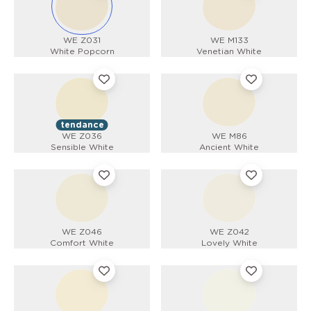
WE Z031
WE M133
White Popcorn
Venetian White
tendance
WE Z036
WE M86
Sensible White
Ancient White
WE Z046
WE Z042
Comfort White
Lovely White