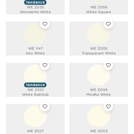
tendance
WE Z035
WE Z056
Wonderful White
White Square
WE Y47
WE Z005
Into White
Transparant White
tendance
WE Z001
WE Z006
White Bathtub
Mindful White
WE Z027
WE Z003