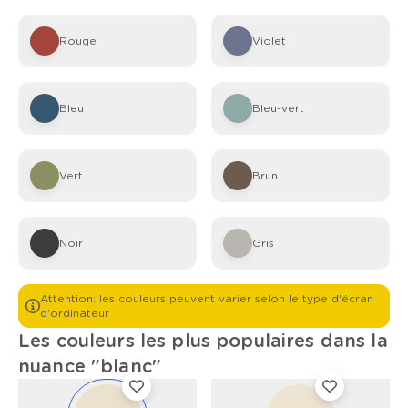
Rouge
Violet
Bleu
Bleu-vert
Vert
Brun
Noir
Gris
Attention: les couleurs peuvent varier selon le type d'écran
d'ordinateur
Les couleurs les plus populaires dans la
nuance "blanc"